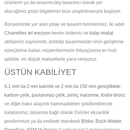
ürünlerin ya da tasarımcı/eş-tasarımcı olarak yer
alacağımız proje bilgilerinin bize ulaştırılmasıyla başlıyor.
Bünyemizde yer alan proje ve tasarım birimlerimiz, iki adet
Charmilles tel erezyon
kesim ünitemiz ve
kalıp imalat
atölyemiz sayesinde, prototip tasarımından ürün geliştirme
süreçlerine kadar, müşterilerimizin ihtiyaçlarına en hızlı
şekilde, en düşük maliyetlerle yanıt veriyoruz.
ÜSTÜN KABİLİYET
0,1 mm ila 2 mm kalınlık ve 2 mm ila 150 mm genişlikteki
karbon çelik, paslanmaz çelik, pirinç malzeme, fosfor-bronz
ve diğer bakır alaşımlı hammaddeleri şekillendirecek
kalıplarımız, tasarıma bağlı olarak Dirinler eksantrik
preslerimize ya da endüstri standardı
Bihler, Buch-Weber,
DongSeo, YSM
Multislide ("çoklu kızak") makinelerimize